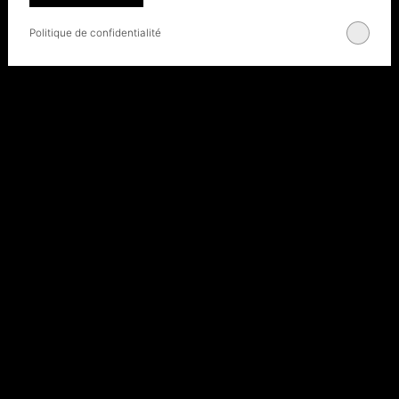
Politique de confidentialité