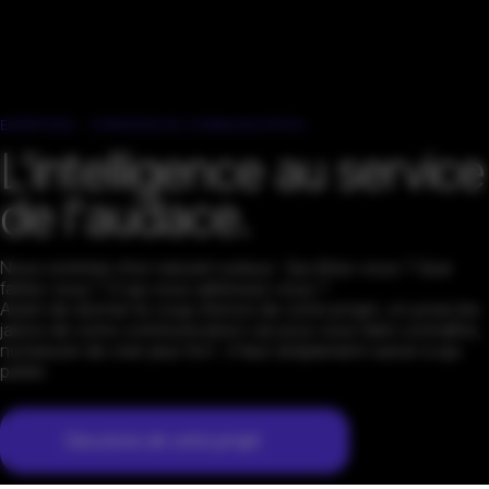
EXPERTISES
STRATÉGIE DE COMMUNICATION
L'intelligence au service
de l'audace.
Nous sommes d’un naturel curieux : Qui êtes-vous ? Que
faites-vous ? A qui vous adressez-vous ?
Avant de donner le coup d’envoi de votre projet, on pose les
jalons de votre communication car pour vous faire connaître,
nul besoin de crier plus fort : il faut simplement savoir à qui
parler.
Discutons de votre projet