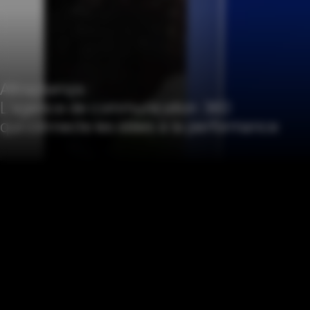
Attraptemps :
L'agence de communication 360
qui connecte les idées à la performance