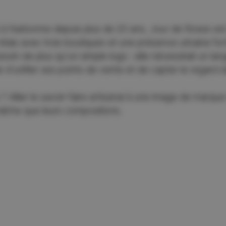
é à Narbonne depuis plus de 20 ans, Jour de Roses es
 Mais avec trois boutiques et une présence urbaine for
esoin de plus qu'un simple logo : elle nécessitait un lan
 d'unifier ses points de vente et de capter le regard 
 ? Allier le savoir-faire artisanal à une image de marq
raîche que leurs compositions.