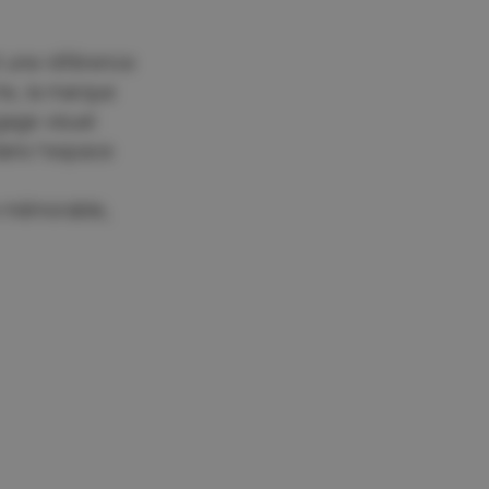
t une référence
te, la marque
gage visuel
dans l'espace
ue mémorable,