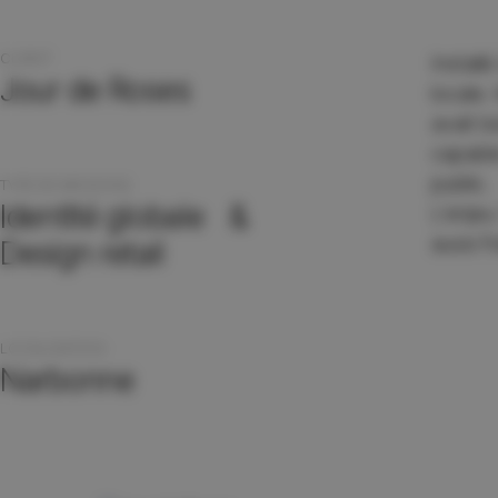
CLIENT
Install
Jour de Roses
locale.
avait b
capable
public.
TYPE DE MISSIONS
Identité globale &
L’enjeu
aussi f
Design retail
LOCALISATION
Narbonne