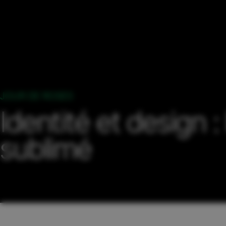
JOUR DE ROSES
Identité et design : 
sublimé